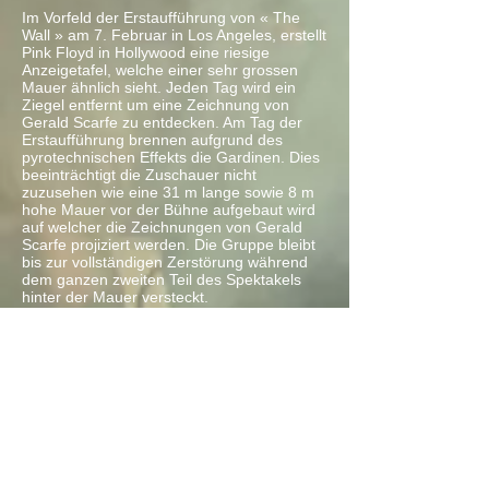
Im Vorfeld der Erstaufführung von « The
Wall » am 7. Februar in Los Angeles, erstellt
Pink Floyd in Hollywood eine riesige
Anzeigetafel, welche einer sehr grossen
Mauer ähnlich sieht. Jeden Tag wird ein
Ziegel entfernt um eine Zeichnung von
Gerald Scarfe zu entdecken. Am Tag der
Erstaufführung brennen aufgrund des
pyrotechnischen Effekts die Gardinen. Dies
beeinträchtigt die Zuschauer nicht
zuzusehen wie eine 31 m lange sowie 8 m
hohe Mauer vor der Bühne aufgebaut wird
auf welcher die Zeichnungen von Gerald
Scarfe projiziert werden. Die Gruppe bleibt
bis zur vollständigen Zerstörung während
dem ganzen zweiten Teil des Spektakels
hinter der Mauer versteckt.
Die Tournee wird in England und
Deutschland fortgesetzt in welcher auch
Ausschnitte gefilmt werden für den
nachträglichen Film. Der Film von Alan
Parker « Pink Floyd The Wall » wird im Mai
1982 am Festival in Cannes erstaufgeführt.
Nach dem letzten Konzert der Tournee
beteuert Roger Waters während eines