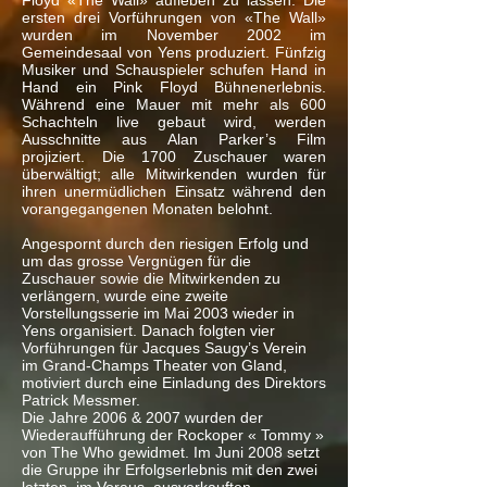
Floyd «The Wall» aufleben zu lassen. Die
ersten drei Vorführungen von «The Wall»
wurden im November 2002 im
Gemeindesaal von Yens produziert. Fünfzig
Musiker und Schauspieler schufen Hand in
Hand ein Pink Floyd Bühnenerlebnis.
Während eine Mauer mit mehr als 600
Schachteln live gebaut wird, werden
Ausschnitte aus Alan Parker’s Film
projiziert. Die 1700 Zuschauer waren
überwältigt; alle Mitwirkenden wurden für
ihren unermüdlichen Einsatz während den
vorangegangenen Monaten belohnt.
Angespornt durch den riesigen Erfolg und
um das grosse Vergnügen für die
Zuschauer sowie die Mitwirkenden zu
verlängern, wurde eine zweite
Vorstellungsserie im Mai 2003 wieder in
Yens organisiert. Danach folgten vier
Vorführungen für Jacques Saugy’s Verein
im Grand-Champs Theater von Gland,
motiviert durch eine Einladung des Direktors
Patrick Messmer.
Die Jahre 2006 & 2007 wurden der
Wiederaufführung der Rockoper « Tommy »
von The Who gewidmet. Im Juni 2008 setzt
die Gruppe ihr Erfolgserlebnis mit den zwei