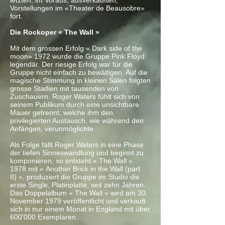
letzten, im Voraus, ausverkauften,
Vorstellungen im «Theater de Beausobre»
fort.
Die Rockoper « The Wall »
​Mit dem grossen Erfolg « Dark side of the
moon» 1972 wurde die Gruppe Pink Floyd
legendär. Der riesige Erfolg war für die
Gruppe nicht einfach zu bewältigen. Auf die
magische Stimmung in kleinen Sälen folgten
grosse Stadien mit tausenden von
Zuschauern. Roger Waters fühlt sich von
seinem Publikum durch eine unsichtbare
Mauer getrennt, welche ihm den
privilegierten Austausch, wie während den
Anfängen, verunmöglichte.
Als Folge fällt Roger Waters in eine Phase
der tiefen Sinneswandlung und beginnt zu
komponieren; so entsteht « The Wall ».
1978 mit « Another Brick in the Wall (part
II) », produziert die Gruppe im Studio die
erste Single, Platinplatte, seit zehn Jahren.
Das Doppelalbum « The Wall » wird am 30.
November 1979 veröffentlicht und verkauft
sich in nur einem Monat in England mit über
600'000 Exemplaren.