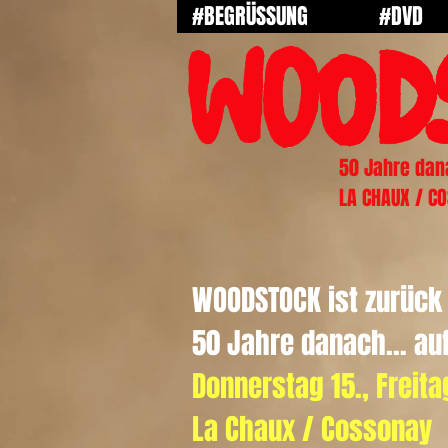
#BEGRÜSSUNG
#DVD
50 Jahre dana
LA CHAUX / C
WOODSTOCK ist zurück
50 Jahre danach... au
Donnerstag 15., Freit
La Chaux / Cossonay