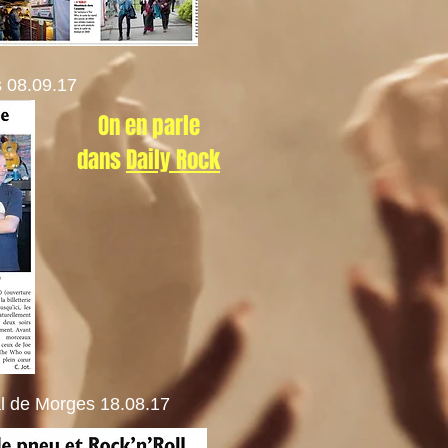
 08.09.17
On en parle
dans
Daily Rock
l de Morges 18.08.17