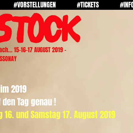
#VORSTELLUNGEN
#TICKETS
#INF
ch... 15-16-17 AUGUST 2019 -
OSSONAY
 im 2019
f den Tag genau !
ag 16. und Samstag 17. August 2019