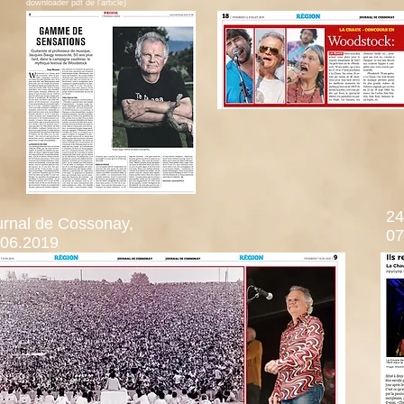
downloader pdf de l'article)
24
urnal de Cossonay,
07
.06.2019